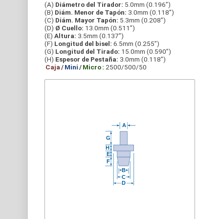
(A)
Diámetro del Tirador:
5.0mm (0.196”)
(B)
Diám. Menor de Tapón:
3.0mm (0.118”)
(C)
Diám. Mayor Tapón:
5.3mm (0.208”)
(D)
Ø Cuello:
13.0mm (0.511”)
(E)
Altura:
3.5mm (0.137”)
(F)
Longitud del bisel:
6.5mm (0.255”)
(G)
Longitud del Tirado:
15.0mm (0.590”)
(H)
Espesor de Pestaña:
3.0mm (0.118”)
Caja
/
Mini
/
Micro
:
2500/500/50