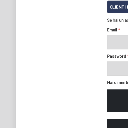
CLIENTI
Se hai un ac
Email
Password
Hai diment