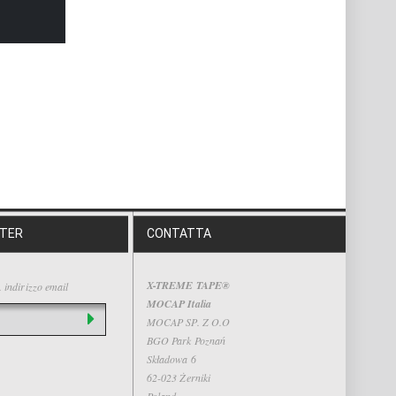
TTER
CONTATTA
X-TREME TAPE®
. indirizzo email
MOCAP Italia
MOCAP SP. Z O.O
BGO Park Poznań
Składowa 6
62-023 Żerniki